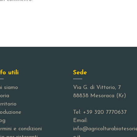
fo utili
Sede
i siamo
Via G. di Vittorio, 7
oria
88838 Mesoraca (Kr)
rritorio
oduzione
Tel:
+39 320 7770637
og
Email:
rmini e condizioni
info@agricolturabiotesori