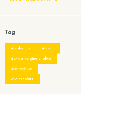
Tag
#biologico
#e.v.o.
#extra vergine di oliva
#ilmarchese
olio secolare