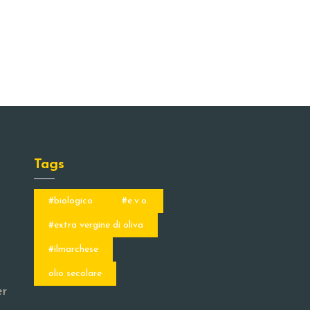
Tags
#biologico
#e.v.o.
#extra vergine di oliva
#ilmarchese
olio secolare
er