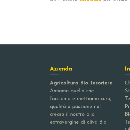
Azienda
In
Agricoltura Bio Tesoriere
Ch
Amiamo quello che
St
facciamo e mettiamo cura,
Te
qualità e passione nel
Pr
creare il nostro olio
Bl
extravergine di oliva Bio.
Te