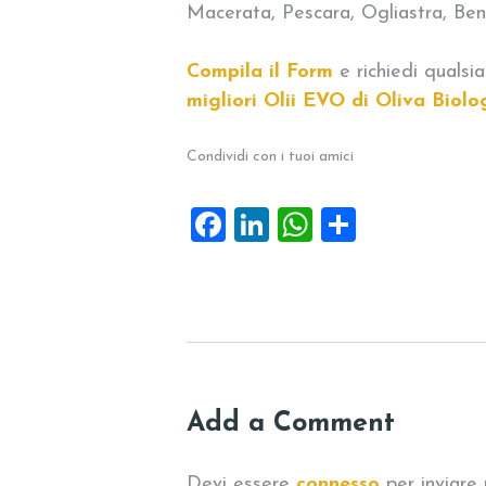
Macerata, Pescara, Ogliastra, Bene
Compila il Form
e richiedi qualsi
migliori Olii EVO di Oliva Biolog
Condividi con i tuoi amici
F
Li
W
C
a
n
h
o
c
k
at
n
e
e
s
di
b
dI
A
vi
o
n
p
di
Add a Comment
o
p
k
Devi essere
connesso
per inviare