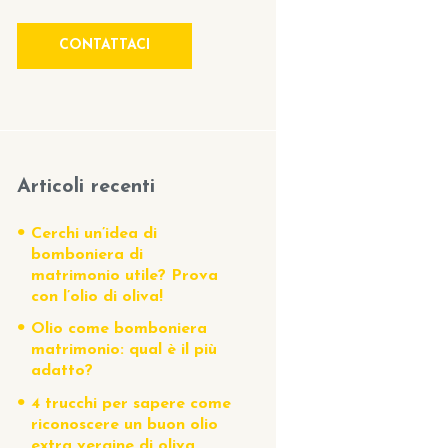
CONTATTACI
Articoli recenti
Cerchi un’idea di
bomboniera di
matrimonio utile? Prova
con l’olio di oliva!
Olio come bomboniera
matrimonio: qual è il più
adatto?
4 trucchi per sapere come
riconoscere un buon olio
extra vergine di oliva