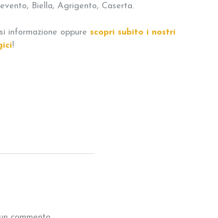
vento, Biella, Agrigento, Caserta.
asi informazione oppure
scopri subito i nostri
ici
!
 un commento.