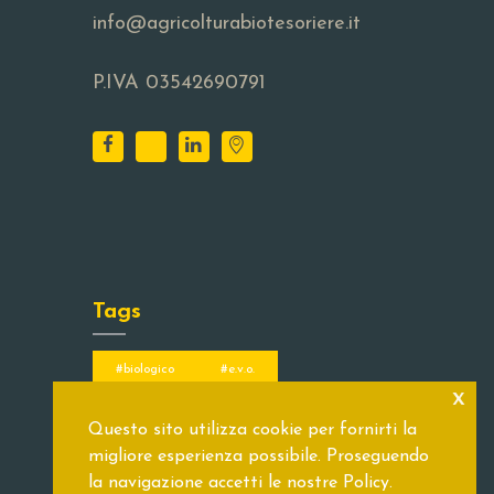
info@agricolturabiotesoriere.it
P.IVA 03542690791
Tags
#biologico
#e.v.o.
x
#extra vergine di oliva
#ilmarchese
Questo sito utilizza cookie per fornirti la
olio secolare
migliore esperienza possibile. Proseguendo
la navigazione accetti le nostre Policy.