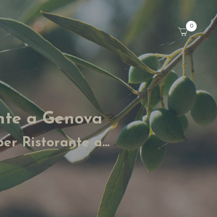
0
ante a Genova
er Ristorante a...