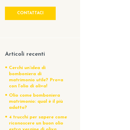
CONTATTACI
Articoli recenti
Cerchi un’idea di
bomboniera di
matrimonio utile? Prova
con l’olio di oliva!
Olio come bomboniera
matrimonio: qual è il più
adatto?
4 trucchi per sapere come
riconoscere un buon olio
extra vergine di oliva