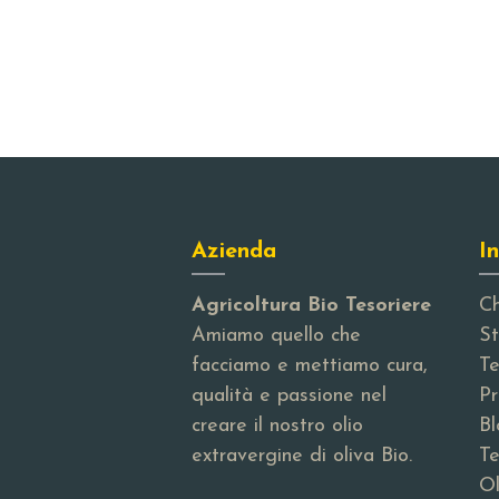
Azienda
In
Agricoltura Bio Tesoriere
Ch
Amiamo quello che
St
facciamo e mettiamo cura,
Te
qualità e passione nel
Pr
creare il nostro olio
Bl
extravergine di oliva Bio.
Te
Ol