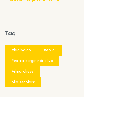
Tag
#biologico
#e.v.o.
#extra vergine di oliva
#ilmarchese
olio secolare