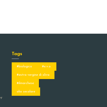
Tags
#biologico
#e.v.o.
#extra vergine di oliva
#ilmarchese
olio secolare
er