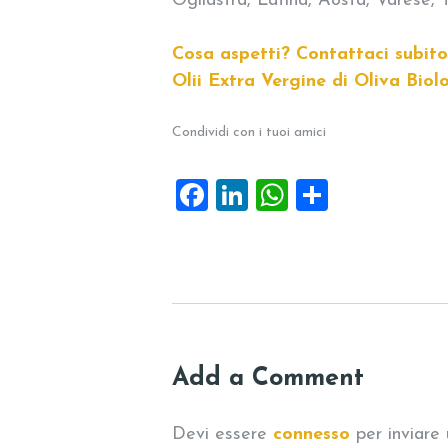
Ogliastra, Latina, Aosta, Varese, 
Cosa aspetti? Contattaci subito
Olii Extra Vergine di Oliva Biolo
Condividi con i tuoi amici
F
Li
W
C
a
n
h
o
c
k
at
n
e
e
s
di
b
dI
A
vi
o
n
p
di
Add a Comment
o
p
k
Devi essere
connesso
per inviare