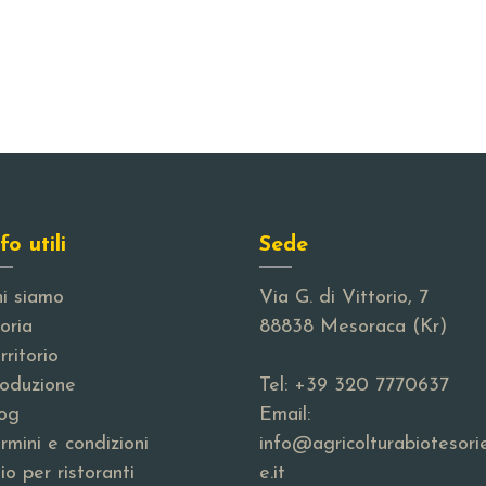
fo utili
Sede
i siamo
Via G. di Vittorio, 7
oria
88838 Mesoraca (Kr)
rritorio
oduzione
Tel:
+39 320 7770637
og
Email:
rmini e condizioni
info@agricolturabiotesori
io per ristoranti
e.it