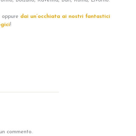
Torino, Bolzano, Ravenna, Bari, Roma, Livorno.
oppure
dai un’occhiata ai nostri fantastici
gici
!
 un commento.