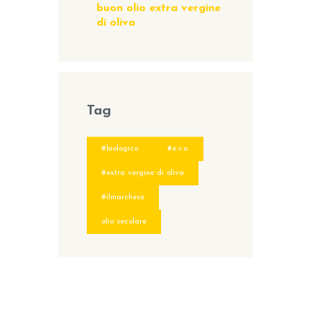
buon olio extra vergine
di oliva
Tag
#biologico
#e.v.o.
#extra vergine di oliva
#ilmarchese
olio secolare