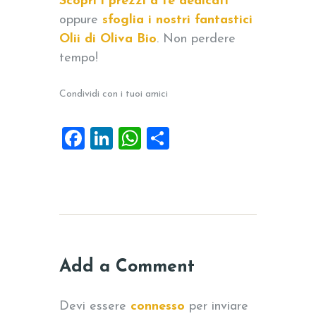
Scopri i prezzi a te dedicati
oppure
sfoglia i nostri fantastici
Olii di Oliva Bio
. Non perdere
tempo!
Condividi con i tuoi amici
F
Li
W
C
a
n
h
o
c
k
at
n
e
e
s
di
b
dI
A
vi
o
n
p
di
Add a Comment
o
p
k
Devi essere
connesso
per inviare