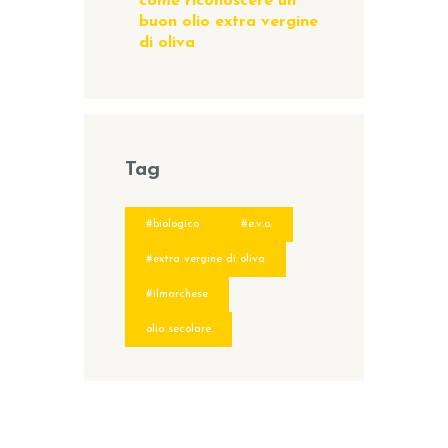
come riconoscere un
buon olio extra vergine
di oliva
Tag
#biologico
#e.v.o.
#extra vergine di oliva
#ilmarchese
olio secolare