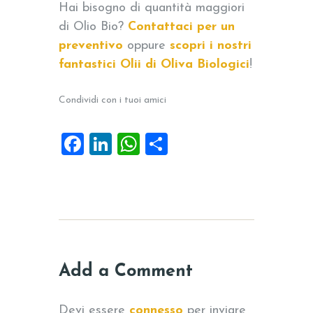
Hai bisogno di quantità maggiori
di Olio Bio?
Contattaci per un
preventivo
oppure
scopri i nostri
fantastici Olii di Oliva Biologici
!
Condividi con i tuoi amici
F
Li
W
C
a
n
h
o
c
k
at
n
e
e
s
di
b
dI
A
vi
o
n
p
di
Add a Comment
o
p
k
Devi essere
connesso
per inviare