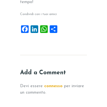
tempo!
Condividi con i tuoi amici
F
Li
W
C
a
n
h
o
c
k
at
n
e
e
s
di
b
dI
A
vi
o
n
p
di
Add a Comment
o
p
k
Devi essere
connesso
per inviare
un commento.