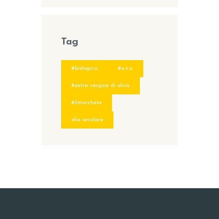
Tag
#biologico
#e.v.o.
#extra vergine di oliva
#ilmarchese
olio secolare